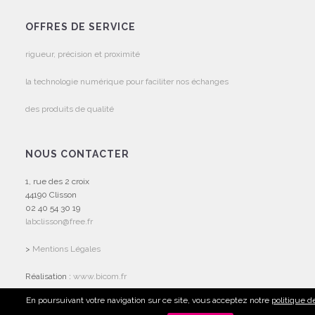
OFFRES DE SERVICE
rigueur, précision et proximité
la technologie numérique pour faciliter nos échanges
des produits de qualité
NOUS CONTACTER
1, rue des 2 croix
44190 Clisson
02 40 54 30 19
labclisson@free.fr
>
Mentions Légales
Réalisation :
www.bicom.fr
En poursuivant votre navigation sur ce site, vous acceptez notre
politique d